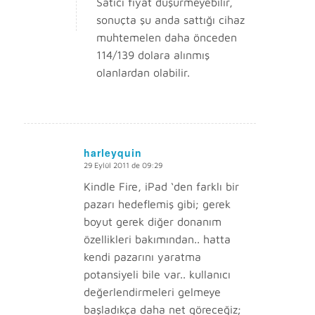
Satıcı fiyat düşürmeyebilir,
sonuçta şu anda sattığı cihaz
muhtemelen daha önceden
114/139 dolara alınmış
olanlardan olabilir.
harleyquin
29 Eylül 2011 de 09:29
says:
Kindle Fire, iPad ‘den farklı bir
pazarı hedeflemiş gibi; gerek
boyut gerek diğer donanım
özellikleri bakımından.. hatta
kendi pazarını yaratma
potansiyeli bile var.. kullanıcı
değerlendirmeleri gelmeye
başladıkça daha net göreceğiz;