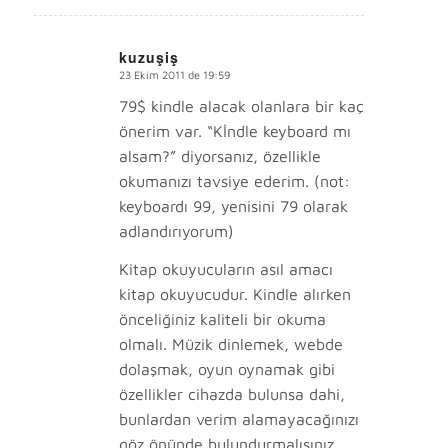
kuzuşiş
23 Ekim 2011 de 19:59
says:
79$ kindle alacak olanlara bir kaç
önerim var. “Kİndle keyboard mı
alsam?” diyorsanız, özellikle
okumanızı tavsiye ederim. (not:
keyboardı 99, yenisini 79 olarak
adlandırıyorum)
Kitap okuyucuların asıl amacı
kitap okuyucudur. Kindle alırken
önceliğiniz kaliteli bir okuma
olmalı. Müzik dinlemek, webde
dolaşmak, oyun oynamak gibi
özellikler cihazda bulunsa dahi,
bunlardan verim alamayacağınızı
göz önünde bulundurmalısınız.