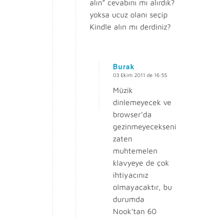
alın” cevabını mı alırdık?
yoksa ucuz olanı seçip
Kindle alın mı derdiniz?
Burak
03 Ekim 2011 de 16:55
says:
Müzik
dinlemeyecek ve
browser’da
gezinmeyecekseniz,
zaten
muhtemelen
klavyeye de çok
ihtiyacınız
olmayacaktır, bu
durumda
Nook’tan 60