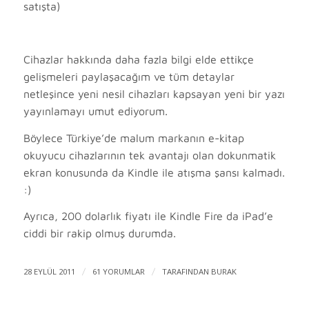
satışta)
Cihazlar hakkında daha fazla bilgi elde ettikçe
gelişmeleri paylaşacağım ve tüm detaylar
netleşince yeni nesil cihazları kapsayan yeni bir yazı
yayınlamayı umut ediyorum.
Böylece Türkiye’de malum markanın e-kitap
okuyucu cihazlarının tek avantajı olan dokunmatik
ekran konusunda da Kindle ile atışma şansı kalmadı.
:)
Ayrıca, 200 dolarlık fiyatı ile Kindle Fire da iPad’e
ciddi bir rakip olmuş durumda.
28 EYLÜL 2011
/
61 YORUMLAR
/
TARAFINDAN
BURAK