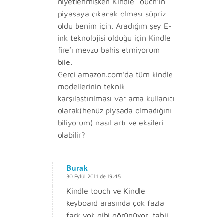
niyetlenmişken Kindle Touch’ın
piyasaya çıkacak olması süpriz
oldu benim için. Aradığım şey E-
ink teknolojisi olduğu için Kindle
fire’ı mevzu bahis etmiyorum
bile.
Gerçi amazon.com’da tüm kindle
modellerinin teknik
karşılaştırılması var ama kullanıcı
olarak(henüz piysada olmadığını
biliyorum) nasıl artı ve eksileri
olabilir?
Burak
30 Eylül 2011 de 19:45
says:
Kindle touch ve Kindle
keyboard arasında çok fazla
fark yok gibi görünüyor, tabii