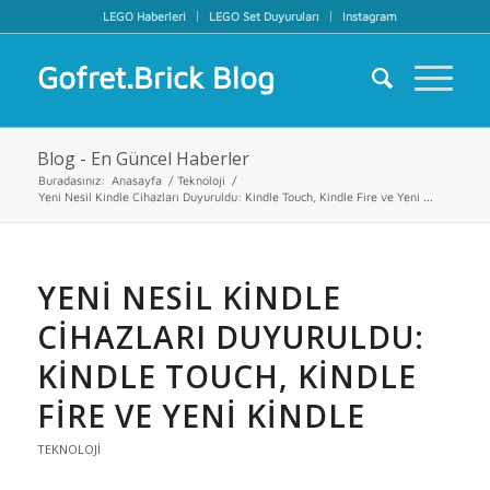
LEGO Haberleri
LEGO Set Duyuruları
Instagram
Gofret.Brick Blog
Blog - En Güncel Haberler
Buradasınız:
Anasayfa
/
Teknoloji
/
Yeni Nesil Kindle Cihazları Duyuruldu: Kindle Touch, Kindle Fire ve Yeni ...
YENI NESIL KINDLE
CIHAZLARI DUYURULDU:
KINDLE TOUCH, KINDLE
FIRE VE YENI KINDLE
TEKNOLOJI