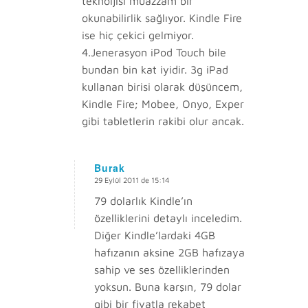
teknoljisi muazzam bir
okunabilirlik sağlıyor. Kindle Fire
ise hiç çekici gelmiyor.
4.Jenerasyon iPod Touch bile
bundan bin kat iyidir. 3g iPad
kullanan birisi olarak düşüncem,
Kindle Fire; Mobee, Onyo, Exper
gibi tabletlerin rakibi olur ancak.
Burak
29 Eylül 2011 de 15:14
says:
79 dolarlık Kindle’ın
özelliklerini detaylı inceledim.
Diğer Kindle’lardaki 4GB
hafızanın aksine 2GB hafızaya
sahip ve ses özelliklerinden
yoksun. Buna karşın, 79 dolar
gibi bir fiyatla rekabet