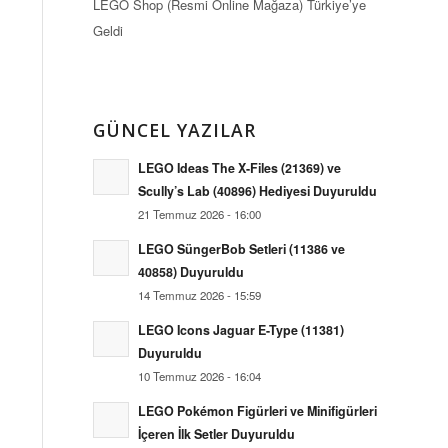
LEGO Shop (Resmi Online Mağaza) Türkiye’ye
Geldi
GÜNCEL YAZILAR
LEGO Ideas The X-Files (21369) ve
Scully’s Lab (40896) Hediyesi Duyuruldu
21 Temmuz 2026 - 16:00
LEGO SüngerBob Setleri (11386 ve
40858) Duyuruldu
14 Temmuz 2026 - 15:59
LEGO Icons Jaguar E-Type (11381)
Duyuruldu
10 Temmuz 2026 - 16:04
LEGO Pokémon Figürleri ve Minifigürleri
İçeren İlk Setler Duyuruldu