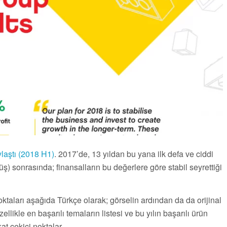
ylaştı (2018 H1)
. 2017’de, 13 yıldan bu yana ilk defa ve ciddi
ş) sonrasında; finansalların bu değerlere göre stabil seyrettiği
oktaları aşağıda Türkçe olarak; görselin ardından da da orijinal
llikle en başarılı temaların listesi ve bu yılın başarılı ürün
t çekici noktalar.