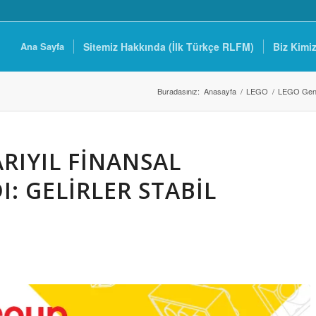
Ana Sayfa
Sitemiz Hakkında (İlk Türkçe RLFM)
Biz Kimi
Buradasınız:
Anasayfa
/
LEGO
/
LEGO Gen
ARIYIL FINANSAL
: GELIRLER STABIL