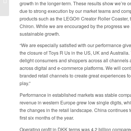
growth in the longer-term. These results show we’re o
Takvimi) Tam Seri
Halinde Çıktı...
due to strong execution by our market teams and comp
products such as the LEGO® Creator Roller Coaster, 
Chiron. While we are encouraged by the progress we are
sustainable growth.
“We are especially satisfied with our performance give
the closure of Toys R Us in the US, UK and Australia. 
delight consumers and shoppers across all channels an
across digital and e-commerce platforms. We will conti
branded retail channels to create great experiences 
play.”
Performance in established markets was stable compar
revenue in western Europe grew low single digits, whil
the changes in the retail landscape. China continues t
first six months of the year.
Operating profit in DKK terms was 4.2 billion compared 