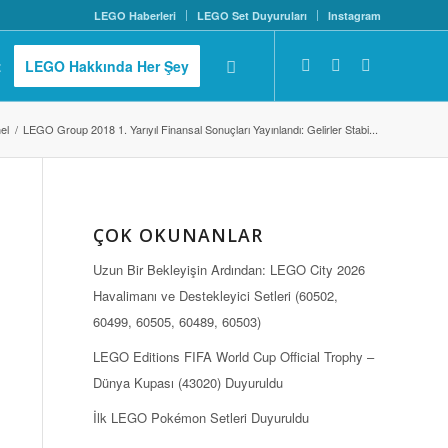
LEGO Haberleri
LEGO Set Duyuruları
Instagram
z
LEGO Hakkında Her Şey
el
/
LEGO Group 2018 1. Yarıyıl Finansal Sonuçları Yayınlandı: Gelirler Stabi...
ÇOK OKUNANLAR
Uzun Bir Bekleyişin Ardından: LEGO City 2026
Havalimanı ve Destekleyici Setleri (60502,
60499, 60505, 60489, 60503)
LEGO Editions FIFA World Cup Official Trophy –
Dünya Kupası (43020) Duyuruldu
İlk LEGO Pokémon Setleri Duyuruldu