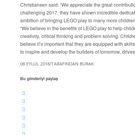
Christiansen said: “We appreciate the great contributio
challenging 2017, they have shown incredible dedicatio
ambition of bringing LEGO play to many more children
“We believe in the benefits of LEGO play to help childre
creativity, critical thinking and problem solving. Child
believe it’s important that they are equipped with skill
to inspire and develop the builders of tomorrow, drives
/
06 EYLÜL 2018
TARAFINDAN
BURAK
Bu gönderiyi paylaş