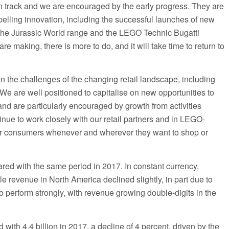
n track and we are encouraged by the early progress. They are
elling innovation, including the successful launches of new
the Jurassic World range and the LEGO Technic Bugatti
 making, there is more to do, and it will take time to return to
n the challenges of the changing retail landscape, including
We are well positioned to capitalise on new opportunities to
d are particularly encouraged by growth from activities
nue to work closely with our retail partners and in LEGO-
for consumers whenever and wherever they want to shop or
ed with the same period in 2017. In constant currency,
e revenue in North America declined slightly, in part due to
o perform strongly, with revenue growing double-digits in the
with 4.4 billion in 2017, a decline of 4 percent, driven by the