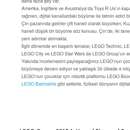
daha fazla şey var.
Amerika, İngiltere ve Avustralya’da Toys R Us’ın k
rağmen, dijital kanallardaki büyüme ile tatmin edici 
Çin pazarında gelirler çift haneli olarak büyürken; 
haneli düşük bir büyüme söz konusu. Çin’de, iki tan
yeni adımlar atılmakta.
İlgili dönemde en başarılı temalar, LEGO Technic,
LEGO City ve LEGO Star Wars da LEGO Group’un en 
Yakında incelemesini paylaşacağımız LEGO’nun çocu
büyümeye devam ediyor ve yaklaşık 30 ülkede 4 mily
LEGO’nun çocuklar için robotik platformu LEGO Boost
LEGO Batmobile
gibi setlerle, fiziksel dünyanın dij