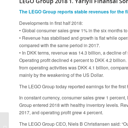
LEGO Group 2018 1. Yarıyıl Finansal So
The LEGO Group reports stable revenues for the fir
Developments in first half 2018:
• Global consumer sales grew 1% in the six months t
• Revenue has stabilised and growth is flat while opera
compared with the same period in 2017.
• In DKK terms, revenue was 14.3 billion, a decline of 5
Operating profit declined 4 percent to DKK 4.2 billion
from operating activities was DKK 4.1 billion, compar
mainly by the weakening of the US Dollar.
The LEGO Group today reported earnings for the first 
In constant currency, consumer sales grew 1 percent, la
Group entered 2018 with healthy inventory levels. Rev
2017, and operating profit grew 4 percent.
2018 LEGO Advent
The LEGO Group CEO, Niels B Christiansen said: “Our p
Calendar’lar (Yılbaşı