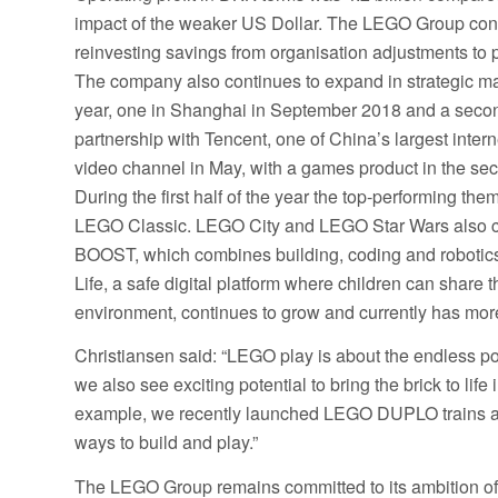
impact of the weaker US Dollar. The LEGO Group contin
reinvesting savings from organisation adjustments to
The company also continues to expand in strategic mar
year, one in Shanghai in September 2018 and a second i
partnership with Tencent, one of China’s largest inter
video channel in May, with a games product in the sec
During the first half of the year the top-performing
LEGO Classic. LEGO City and LEGO Star Wars also c
BOOST, which combines building, coding and robotics
Life, a safe digital platform where children can share
environment, continues to grow and currently has more 
Christiansen said: “LEGO play is about the endless poss
we also see exciting potential to bring the brick to lif
example, we recently launched LEGO DUPLO trains a
ways to build and play.”
The LEGO Group remains committed to its ambition of