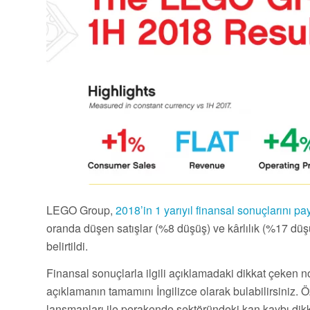
LEGO Group,
2018’in 1 yarıyıl finansal sonuçlarını pa
oranda düşen satışlar (%8 düşüş) ve kârlılık (%17 düşü
belirtildi.
Finansal sonuçlarla ilgili açıklamadaki dikkat çeken n
açıklamanın tamamını İngilizce olarak bulabilirsiniz. Öze
lansmanları ile perakende sektöründeki kan kaybı dikka