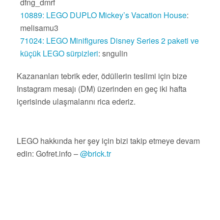
dfng_dmrf
10889: LEGO DUPLO Mickey’s Vacation House
:
melisamu3
71024: LEGO Minifigures Disney Series 2 paketi ve
küçük LEGO sürpizleri
: sngulin
Kazananları tebrik eder, ödüllerin teslimi için bize
Instagram mesajı (DM) üzerinden en geç iki hafta
içerisinde ulaşmalarını rica ederiz.
LEGO hakkında her şey için bizi takip etmeye devam
edin: Gofret.info –
@brick.tr