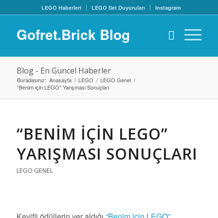
LEGO Haberleri
LEGO Set Duyuruları
Instagram
Gofret.Brick Blog
Blog - En Güncel Haberler
Buradasınız:
Anasayfa
/
LEGO
/
LEGO Genel
/
“Benim için LEGO” Yarışması Sonuçları
“BENIM IÇIN LEGO”
YARIŞMASI SONUÇLARI
LEGO GENEL
Keyifli ödüllerin yer aldığı
“Benim için LEGO”