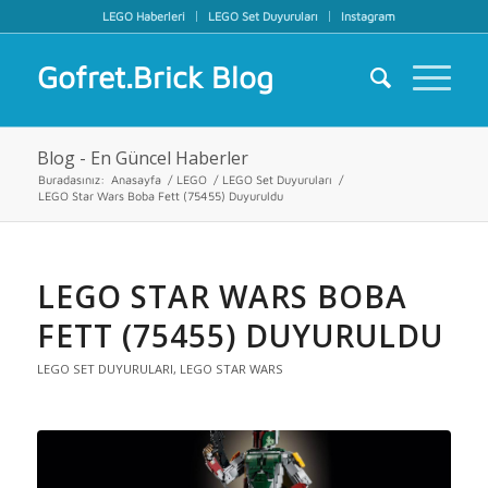
LEGO Haberleri
LEGO Set Duyuruları
Instagram
Gofret.Brick Blog
Blog - En Güncel Haberler
Buradasınız:
Anasayfa
/
LEGO
/
LEGO Set Duyuruları
/
LEGO Star Wars Boba Fett (75455) Duyuruldu
LEGO STAR WARS BOBA
FETT (75455) DUYURULDU
LEGO SET DUYURULARI
,
LEGO STAR WARS