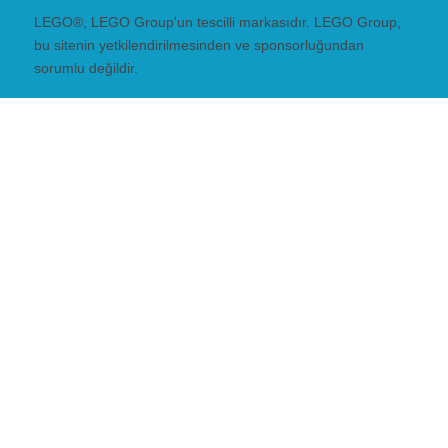
LEGO®, LEGO Group'un tescilli markasıdır. LEGO Group,
bu sitenin yetkilendirilmesinden ve sponsorluğundan
sorumlu değildir.