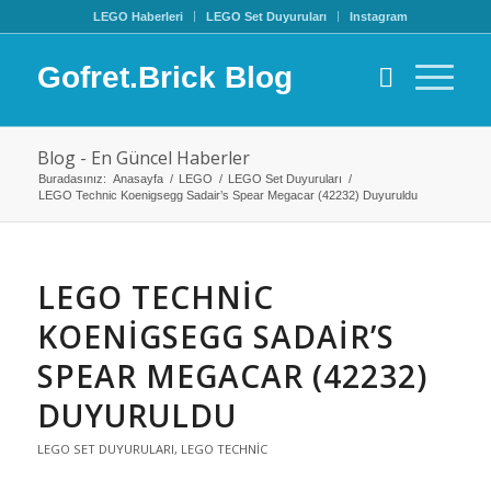
LEGO Haberleri
LEGO Set Duyuruları
Instagram
Gofret.Brick Blog
Blog - En Güncel Haberler
Buradasınız:
Anasayfa
/
LEGO
/
LEGO Set Duyuruları
/
LEGO Technic Koenigsegg Sadair’s Spear Megacar (42232) Duyuruldu
LEGO TECHNIC
KOENIGSEGG SADAIR’S
SPEAR MEGACAR (42232)
DUYURULDU
LEGO SET DUYURULARI
,
LEGO TECHNIC