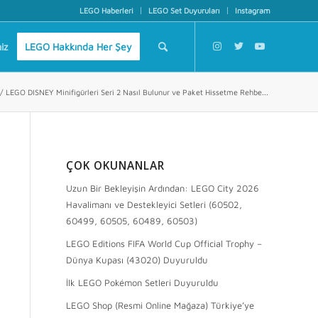
LEGO Haberleri
LEGO Set Duyuruları
Instagram
iz
LEGO Hakkında Her Şey
/
LEGO DISNEY Minifigürleri Seri 2 Nasıl Bulunur ve Paket Hissetme Rehbe...
ÇOK OKUNANLAR
Uzun Bir Bekleyişin Ardından: LEGO City 2026
Havalimanı ve Destekleyici Setleri (60502,
60499, 60505, 60489, 60503)
LEGO Editions FIFA World Cup Official Trophy –
Dünya Kupası (43020) Duyuruldu
İlk LEGO Pokémon Setleri Duyuruldu
LEGO Shop (Resmi Online Mağaza) Türkiye’ye