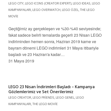
LEGO CITY
,
LEGO ICONS (CREATOR EXPERT)
,
LEGO IDEAS
,
LEGO
KAMPANYALARI
,
LEGO OVERWATCH
,
LEGO ÖZEL
,
THE LEGO
MOVIE
Geçtiğimiz ay gerçekleşen ve %30-%40 seviyesinde;
fakat sadece belirli temalarda geçerli 23 Nisan LEGO
indiriminden hemen sonra, Haziran 2019 karne ve
bayram dönemi LEGO indirimleri 31 Mayıs itibariyle
başladı ve 23 Haziran'a kadar…
31 Mayıs 2019
LEGO 23 Nisan İndirimleri Başladı – Kampanya
Gözlemlerimiz ve Set Önerilerimiz
LEGO CREATOR
,
LEGO FRIENDS
,
LEGO GENEL
,
LEGO
KAMPANYALARI
,
THE LEGO MOVIE