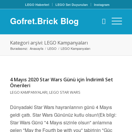
LEGO Haberleri
LEGO Set Duyuruları
Instagram
Gofret.Brick Blog
Kategori arşivi: LEGO Kampanyaları
Buradasınız:
Anasayfa
/
LEGO
/
LEGO Kampanyaları
4 Mayıs 2020 Star Wars Günü için İndirimli Set
Önerileri
LEGO KAMPANYALARI
,
LEGO STAR WARS
Dünyadaki Star Wars hayranlarının günü 4 Mayıs
geldi çattı. Star Wars Gününüz kutlu olsun!(Ek bilgi:
Star Wars Günü "4 Mayıs sizinle olsun" anlamına
gelen "May the Fourth be with you" tabirinin "Güç