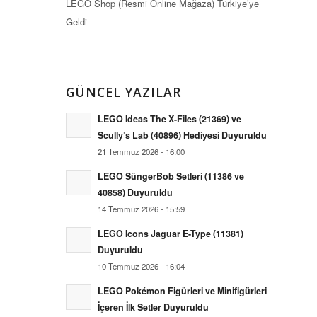
LEGO Shop (Resmi Online Mağaza) Türkiye’ye
Geldi
GÜNCEL YAZILAR
LEGO Ideas The X-Files (21369) ve
Scully’s Lab (40896) Hediyesi Duyuruldu
21 Temmuz 2026 - 16:00
LEGO SüngerBob Setleri (11386 ve
40858) Duyuruldu
14 Temmuz 2026 - 15:59
LEGO Icons Jaguar E-Type (11381)
Duyuruldu
10 Temmuz 2026 - 16:04
LEGO Pokémon Figürleri ve Minifigürleri
İçeren İlk Setler Duyuruldu