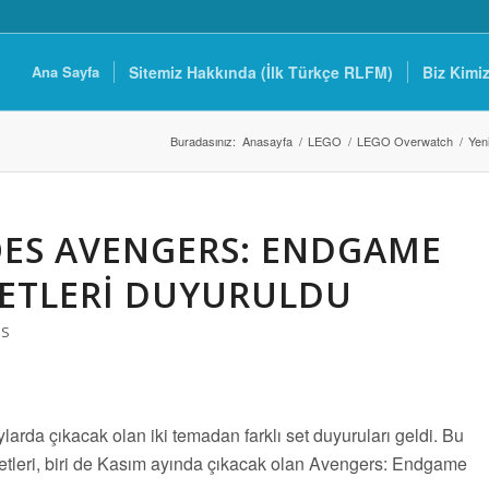
Ana Sayfa
Sitemiz Hakkında (İlk Türkçe RLFM)
Biz Kimi
Buradasınız:
Anasayfa
/
LEGO
/
LEGO Overwatch
/
Yen
OES AVENGERS: ENDGAME
SETLERI DUYURULDU
ES
ylarda çıkacak olan iki temadan farklı set duyuruları geldi. Bu
setleri, biri de Kasım ayında çıkacak olan Avengers: Endgame