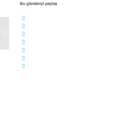
Bu gönderiyi paylaş
LEGO NINJAGO Set
İncelemesi: 70671
Lloyd’s Journey
(Lloyd’un Y...