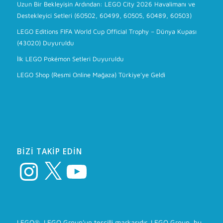
Uzun Bir Bekleyişin Ardından: LEGO City 2026 Havalimanı ve
Destekleyici Setleri (60502, 60499, 60505, 60489, 60503)
LEGO Editions FIFA World Cup Official Trophy – Dünya Kupası
(43020) Duyuruldu
İlk LEGO Pokémon Setleri Duyuruldu
LEGO Shop (Resmi Online Mağaza) Türkiye’ye Geldi
BIZI TAKIP EDIN
Instagram
X
YouTube
LEGO®, LEGO Group'un tescilli markasıdır. LEGO Group, bu