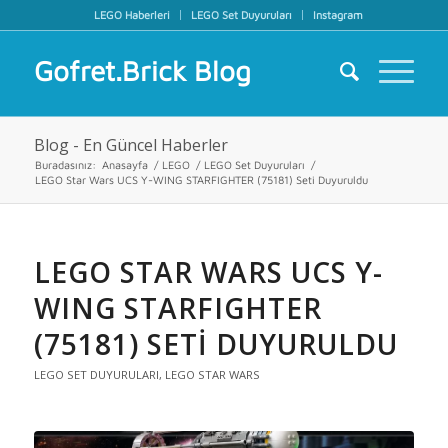
LEGO Haberleri
LEGO Set Duyuruları
Instagram
Gofret.Brick Blog
Blog - En Güncel Haberler
Buradasınız:
Anasayfa
/
LEGO
/
LEGO Set Duyuruları
/
LEGO Star Wars UCS Y-WING STARFIGHTER (75181) Seti Duyuruldu
LEGO STAR WARS UCS Y-
WING STARFIGHTER
(75181) SETI DUYURULDU
LEGO SET DUYURULARI
,
LEGO STAR WARS