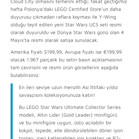
Cloud City olmasını temenni ettiği; fakat geçtiğimiz
hafta Polonya’daki LEGO Certified Store’un daha
duyurusu çıkmadan raflara koyması ile Y-Wing
olduğu teyit edilen yeni Star Wars UCS seti resmi
olarak duyuruldu ve Dünya Star Wars günü olan 4
Mayıs’ta resmi olarak satışa sunulacak.
Amerika fiyatı $199,99, Avrupa fiyatı ise €199,99
olacak 1.967 parçalık bu setin basın açıklamasının
tam çevirisini ve resmi ürün görsellerini aşağıda
bulabilirsiniz:
En ileri seviye uzun menzilli Asi İttifakı yıldız
savaşçısını koleksiyonunuza katın!
Bu LEGO Star Wars Ultimate Collector Series
modeli, Altın Lider (Gold Leader) minifigürü
ve bu minifigüre uygun, üstü açılabilir bir
kokpit; tepede, elle döndürülebilen döner iyon
topları; içeri katlanabilen iniş kızakları ve R2-