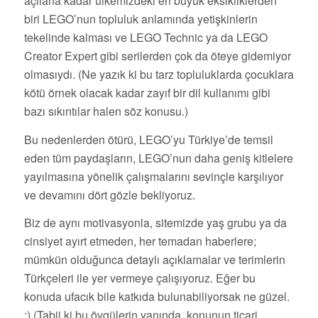
açılana kadar ülkemizdeki en büyük eksikliklerden
biri LEGO’nun topluluk anlamında yetişkinlerin
tekelinde kalması ve LEGO Technic ya da LEGO
Creator Expert gibi serilerden çok da öteye gidemiyor
olmasıydı. (Ne yazık ki bu tarz topluluklarda çocuklara
kötü örnek olacak kadar zayıf bir dil kullanımı gibi
bazı sıkıntılar halen söz konusu.)
Bu nedenlerden ötürü, LEGO’yu Türkiye’de temsil
eden tüm paydaşların, LEGO’nun daha geniş kitlelere
yayılmasına yönelik çalışmalarını sevinçle karşılıyor
ve devamını dört gözle bekliyoruz.
Biz de aynı motivasyonla, sitemizde yaş grubu ya da
cinsiyet ayırt etmeden, her temadan haberlere;
mümkün olduğunca detaylı açıklamalar ve terimlerin
Türkçeleri ile yer vermeye çalışıyoruz. Eğer bu
konuda ufacık bile katkıda bulunabiliyorsak ne güzel.
:) (Tabii ki bu övgülerin yanında, konunun ticari