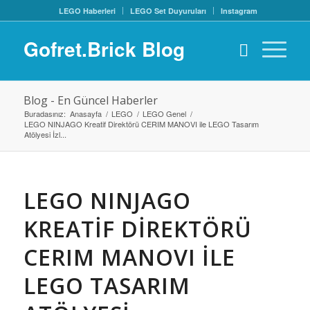
LEGO Haberleri
LEGO Set Duyuruları
Instagram
Gofret.Brick Blog
Blog - En Güncel Haberler
Buradasınız:
Anasayfa
/
LEGO
/
LEGO Genel
/
LEGO NINJAGO Kreatif Direktörü CERIM MANOVI ile LEGO Tasarım
Atölyesi İzl...
LEGO NINJAGO
KREATIF DIREKTÖRÜ
CERIM MANOVI ILE
LEGO TASARIM