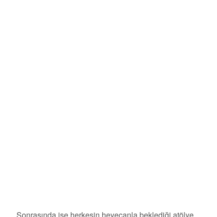
Sonrasında ise herkesin heyecanla beklediği atölye