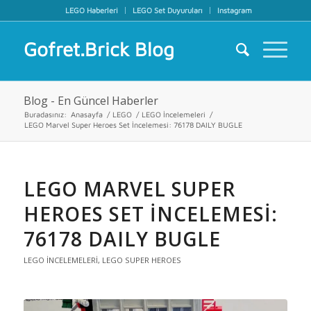
LEGO Haberleri
LEGO Set Duyuruları
Instagram
Gofret.Brick Blog
Blog - En Güncel Haberler
Buradasınız:
Anasayfa
/
LEGO
/
LEGO İncelemeleri
/
LEGO Marvel Super Heroes Set İncelemesi: 76178 DAILY BUGLE
LEGO MARVEL SUPER
HEROES SET İNCELEMESI:
76178 DAILY BUGLE
LEGO İNCELEMELERI
,
LEGO SUPER HEROES