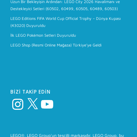
Uzun Bir Bekleyişin Ardından: LEGO City 2026 Havalimanı ve
Destekleyici Setleri (60502, 60499, 60505, 60489, 60503)
LEGO Editions FIFA World Cup Official Trophy – Dünya Kupası
(43020) Duyuruldu
İlk LEGO Pokémon Setleri Duyuruldu
LEGO Shop (Resmi Online Mağaza) Türkiye’ye Geldi
BIZI TAKIP EDIN
Instagram
X
YouTube
LEGO®, LEGO Group'un tescilli markasıdır. LEGO Group, bu