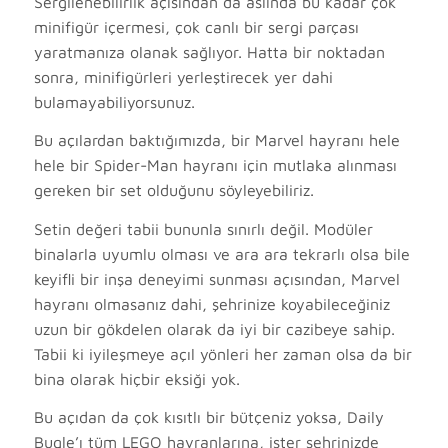
Sergilenebilirlik açısından da aslında bu kadar çok
minifigür içermesi, çok canlı bir sergi parçası
yaratmanıza olanak sağlıyor. Hatta bir noktadan
sonra, minifigürleri yerleştirecek yer dahi
bulamayabiliyorsunuz.
Bu açılardan baktığımızda, bir Marvel hayranı hele
hele bir Spider-Man hayranı için mutlaka alınması
gereken bir set olduğunu söyleyebiliriz.
Setin değeri tabii bununla sınırlı değil. Modüler
binalarla uyumlu olması ve ara ara tekrarlı olsa bile
keyifli bir inşa deneyimi sunması açısından, Marvel
hayranı olmasanız dahi, şehrinize koyabileceğiniz
uzun bir gökdelen olarak da iyi bir cazibeye sahip.
Tabii ki iyileşmeye açıl yönleri her zaman olsa da bir
bina olarak hiçbir eksiği yok.
Bu açıdan da çok kısıtlı bir bütçeniz yoksa, Daily
Bugle’ı tüm LEGO hayranlarına, ister şehrinizde