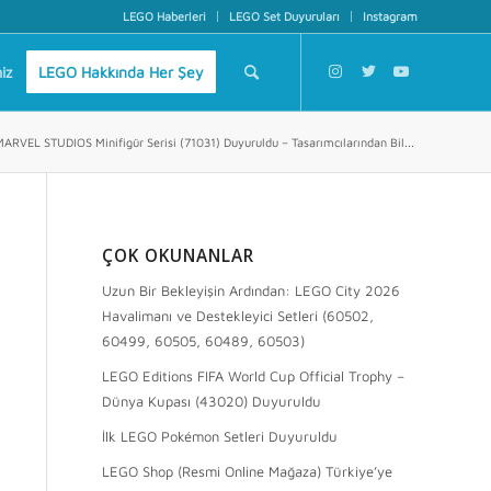
LEGO Haberleri
LEGO Set Duyuruları
Instagram
iz
LEGO Hakkında Her Şey
RVEL STUDIOS Minifigür Serisi (71031) Duyuruldu – Tasarımcılarından Bil...
ÇOK OKUNANLAR
Uzun Bir Bekleyişin Ardından: LEGO City 2026
Havalimanı ve Destekleyici Setleri (60502,
60499, 60505, 60489, 60503)
LEGO Editions FIFA World Cup Official Trophy –
Dünya Kupası (43020) Duyuruldu
İlk LEGO Pokémon Setleri Duyuruldu
LEGO Shop (Resmi Online Mağaza) Türkiye’ye