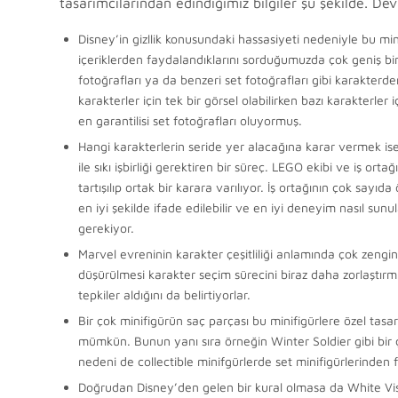
tasarımcılarından edindiğimiz bilgiler şu şekilde. Devam
Disney’in gizllik konusundaki hassasiyeti nedeniyle bu mini
içeriklerden faydalandıklarını sorduğumuzda çok geniş bir
fotoğrafları ya da benzeri set fotoğrafları gibi karakterd
karakterler için tek bir görsel olabilirken bazı karakterler 
en garantilisi set fotoğrafları oluyormuş.
Hangi karakterlerin seride yer alacağına karar vermek is
ile sıkı işbirliği gerektiren bir süreç. LEGO ekibi ve iş ort
tartışılıp ortak bir karara varılıyor. İş ortağının çok sayıd
en iyi şekilde ifade edilebilir ve en iyi deneyim nasıl su
gerekiyor.
Marvel evreninin karakter çeşitliliği anlamında çok zengi
düşürülmesi karakter seçim sürecini biraz daha zorlaştırmış
tepkiler aldığını da belirtiyorlar.
Bir çok minifigürün saç parçası bu minifigürlere özel ta
mümkün. Bunun yanı sıra örneğin Winter Soldier gibi bir ç
nedeni de collectible minifgürlerde set minifigürlerinden f
Doğrudan Disney’den gelen bir kural olmasa da White Visi