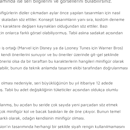
ında ise seri bilgilerini ve görsellerini bulabilirsiniz.
figürlerin diziler çıkmadan aylar önce yapılan tasarımları için nasıl
 skaladan söz ettiler. Konsept tasarımların yanı sıra, kostüm deneme
en karaktere değişen kaynakları olduğundan söz ettiler. Bazı
için onlarca farklı görsel olabiliyormuş. Tabii aslına sadakat açısından
e iş ortağı (Marvel için Disney ya da Looney Tunes için Warner Bros)
ağı kendi önerilerini sunuyor ve bu öneriler üzerinde git-gel şeklinde
a önerisi olsa da bir taraftan bu karakterlerin hangileri minifigür olarak
nulabilir, bunun da teknik anlamda tasarım ekibi tarafından doğrulanması
n olması nedeniyle, seri büyüklüğünün bu yıl itibariye 12 adede
. Tabii bu adet değişikliğinin tüketiciler açısından oldukça olumlu
sarlanmış, bu açıdan bu seride çok sayıda yeni parçadan söz etmek
ok minifigür kol ve bacak baskıları ile de öne çıkıyor. Bunun temel
arklı olarak, odağın kendisinin minifigür olması.
on’ın tasarımında herhangi bir şekilde siyah rengin kullanılmamasını