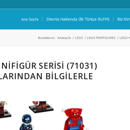
Sitemiz Hakkında (İlk Türkçe RLFM)
Biz Kim
Ana Sayfa
Buradasınız:
Anasayfa
/
LEGO
/
LEGO MINIFIGURES
/
LEGO MA
IFIGÜR SERISI (71031)
LARINDAN BILGILERLE