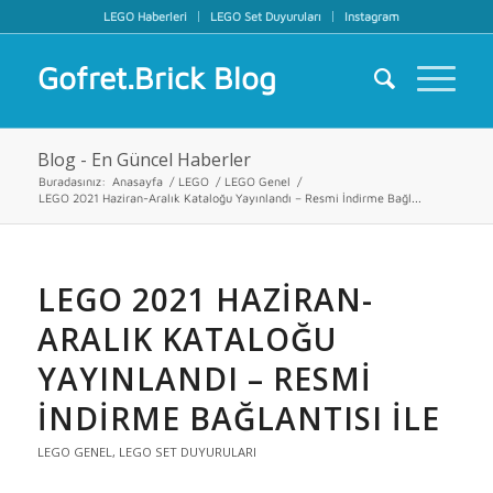
LEGO Haberleri
LEGO Set Duyuruları
Instagram
Gofret.Brick Blog
Blog - En Güncel Haberler
Buradasınız:
Anasayfa
/
LEGO
/
LEGO Genel
/
LEGO 2021 Haziran-Aralık Kataloğu Yayınlandı – Resmi İndirme Bağl...
LEGO 2021 HAZIRAN-
ARALIK KATALOĞU
YAYINLANDI – RESMI
İNDIRME BAĞLANTISI İLE
LEGO GENEL
,
LEGO SET DUYURULARI