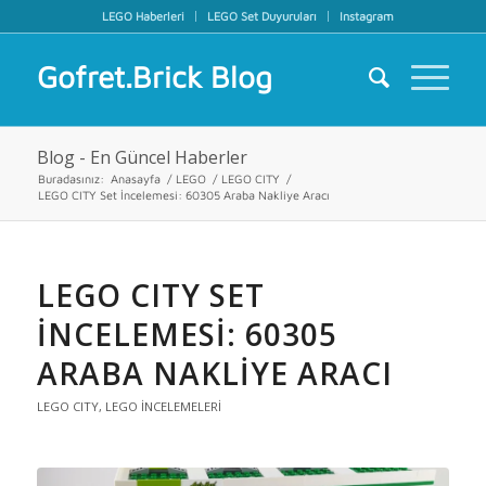
LEGO Haberleri
LEGO Set Duyuruları
Instagram
Gofret.Brick Blog
Blog - En Güncel Haberler
Buradasınız:
Anasayfa
/
LEGO
/
LEGO CITY
/
LEGO CITY Set İncelemesi: 60305 Araba Nakliye Aracı
LEGO CITY SET
İNCELEMESI: 60305
ARABA NAKLIYE ARACI
LEGO CITY
,
LEGO İNCELEMELERI