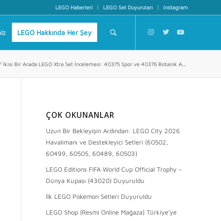
LEGO Haberleri
LEGO Set Duyuruları
Instagram
iz
LEGO Hakkında Her Şey
/
İkisi Bir Arada LEGO Xtra Set İncelemesi: 40375 Spor ve 40376 Botanik A...
ÇOK OKUNANLAR
Uzun Bir Bekleyişin Ardından: LEGO City 2026
Havalimanı ve Destekleyici Setleri (60502,
60499, 60505, 60489, 60503)
LEGO Editions FIFA World Cup Official Trophy –
Dünya Kupası (43020) Duyuruldu
İlk LEGO Pokémon Setleri Duyuruldu
LEGO Shop (Resmi Online Mağaza) Türkiye’ye