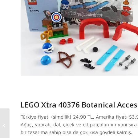
LEGO Xtra 40376 Botanical Acces
LEGO 2020 Ocak-
Türkiye fiyatı (şimdilik) 24,90 TL, Amerika fiyatı $3
Mayıs Katalogu
Ağaç, yaprak, dal, çiçek ve çit parçalarının yanı sır
Yayınlandı – Resmi
bir tasarıma sahip olsa da çok kısa gövdeli kalmış.
İndirme Bağlantısı...