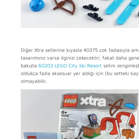
Diğer Xtra setlerine kıyasla 40375 çok fazlasıyla amacı
tasarımınız varsa ilginizi çekecektir; fakat daha gene
bakışta
60203 LEGO City Ski Resort
setini zenginleş
oldukça fazla aksesuar yer aldığı için (bu setteki ka
olmayabilir.