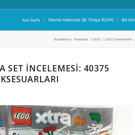
Sitemiz Hakkında (İlk Türkçe RLFM)
Biz Kim
Ana Sayfa
Buradasınız:
Anasayfa
/
LEGO
/
LEGO İncelemeleri
A SET İNCELEMESI: 40375
AKSESUARLARI