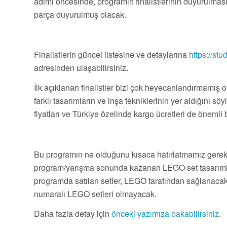
adımı öncesinde, programın finalistlerinin duyurulma
parça duyurulmuş olacak.
Finalistlerin güncel listesine ve detaylarına
https://st
adresinden ulaşabilirsiniz.
İlk açıklanan finalistler bizi çok heyecanlandırmamış
farklı tasarımların ve inşa tekniklerinin yer aldığını s
fiyatları ve Türkiye özelinde kargo ücretleri de önemli bi
Bu programın ne olduğunu kısaca hatırlatmamız gerekirs
program/yarışma sonunda kazanan LEGO set tasarımları,
programda satılan setler, LEGO tarafından sağlanacak p
numaralı LEGO setleri olmayacak.
Daha fazla detay için
önceki yazımıza bakabilirsiniz
.