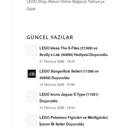
LEGO Shop (Resmi Online Mağaza) Türkiye’ye
Geldi
GÜNCEL YAZILAR
LEGO Ideas The X-Files (21369) ve
Scully’s Lab (40896) Hediyesi Duyuruldu
21 Temmuz 2026 - 16:00
LEGO SüngerBob Setleri (11386 ve
40858) Duyuruldu
14 Temmuz 2026 - 15:59
LEGO Icons Jaguar E-Type (11381)
Duyuruldu
10 Temmuz 2026 - 16:04
LEGO Pokémon Figürleri ve Minifigürleri
İçeren İlk Setler Duyuruldu