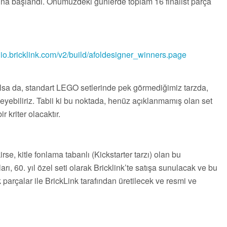
sına başlandı. Önümüzdeki günlerde toplam 16 finalist parça
udio.bricklink.com/v2/build/afoldesigner_winners.page
 olsa da, standart LEGO setlerinde pek görmediğimiz tarzda,
öyleyebiliriz. Tabii ki bu noktada, henüz açıklanmamış olan set
r kriter olacaktır.
e, kitle fonlama tabanlı (Kickstarter tarzı) olan bu
 60. yıl özel seti olarak Bricklink’te satışa sunulacak ve bu
arçalar ile BrickLink tarafından üretilecek ve resmi ve