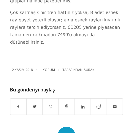
gruplar halinde paketlenmiş.
Çok karmaşık bir tren hattınız yoksa, 8 adet esnek
ray gayet yeterli oluyor; ama esnek rayları kıvrımlı
raylara tercih ediyorsanız, 60205 yerine piyasadan
tamamen kalkmadan 7499’u almayı da
düşünebilirsiniz.
12 KASIM 2018
/
1 YORUM
/
TARAFINDAN
BURAK
Bu gönderiyi paylaş