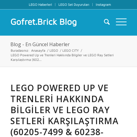
LEGO Haberleri
LEGO Set Duyuruları
Instagram
Gofret.Brick Blog
Blog - En Güncel Haberler
Buradasınız:
Anasayfa
/
LEGO
/
LEGO CITY
/
LEGO Powered Up ve Trenleri Hakkında Bilgiler ve LEGO Ray Setleri
Karşılaştırma (602...
LEGO POWERED UP VE
TRENLERI HAKKINDA
BILGILER VE LEGO RAY
SETLERI KARŞILAŞTIRMA
(60205-7499 & 60238-