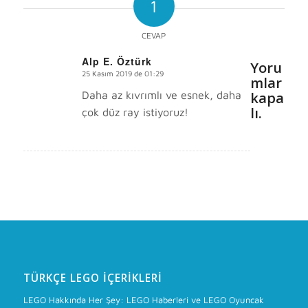
1
CEVAP
Alp E. Öztürk
Yoru
25 Kasım 2019 de 01:29
s
mlar
ays:
Daha az kıvrımlı ve esnek, daha
kapa
lı.
çok düz ray istiyoruz!
TÜRKÇE LEGO İÇERIKLERI
LEGO Hakkında Her Şey: LEGO Haberleri ve LEGO Oyuncak