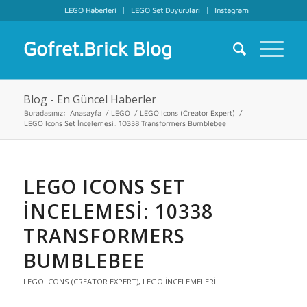
LEGO Haberleri
LEGO Set Duyuruları
Instagram
Gofret.Brick Blog
Blog - En Güncel Haberler
Buradasınız:
Anasayfa
/
LEGO
/
LEGO Icons (Creator Expert)
/
LEGO Icons Set İncelemesi: 10338 Transformers Bumblebee
LEGO ICONS SET
İNCELEMESI: 10338
TRANSFORMERS
BUMBLEBEE
LEGO ICONS (CREATOR EXPERT)
,
LEGO İNCELEMELERI