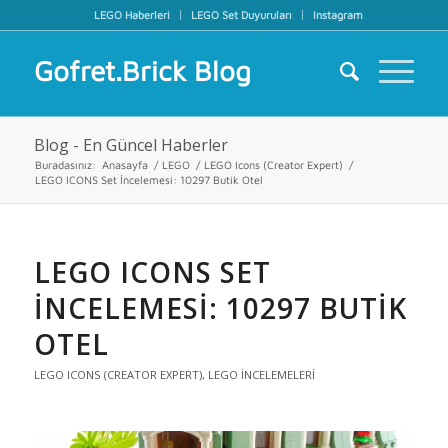
LEGO Haberleri
LEGO Set Duyuruları
Instagram
Gofret.Brick Blog
Blog - En Güncel Haberler
Buradasınız:
Anasayfa
/
LEGO
/
LEGO Icons (Creator Expert)
/
LEGO ICONS Set İncelemesi: 10297 Butik Otel
LEGO ICONS SET
İNCELEMESI: 10297 BUTIK
OTEL
LEGO ICONS (CREATOR EXPERT)
,
LEGO İNCELEMELERI