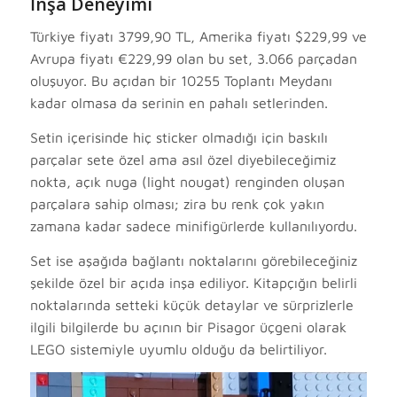
İnşa Deneyimi
Türkiye fiyatı 3799,90 TL, Amerika fiyatı $229,99 ve
Avrupa fiyatı €229,99 olan bu set, 3.066 parçadan
oluşuyor. Bu açıdan bir 10255 Toplantı Meydanı
kadar olmasa da serinin en pahalı setlerinden.
Setin içerisinde hiç sticker olmadığı için baskılı
parçalar sete özel ama asıl özel diyebileceğimiz
nokta, açık nuga (light nougat) renginden oluşan
parçalara sahip olması; zira bu renk çok yakın
zamana kadar sadece minifigürlerde kullanılıyordu.
Set ise aşağıda bağlantı noktalarını görebileceğiniz
şekilde özel bir açıda inşa ediliyor. Kitapçığın belirli
noktalarında setteki küçük detaylar ve sürprizlerle
ilgili bilgilerde bu açının bir Pisagor üçgeni olarak
LEGO sistemiyle uyumlu olduğu da belirtiliyor.