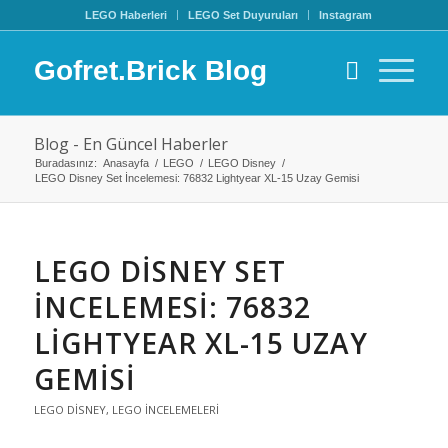
LEGO Haberleri
LEGO Set Duyuruları
Instagram
Gofret.Brick Blog
Blog - En Güncel Haberler
Buradasınız:
Anasayfa
/
LEGO
/
LEGO Disney
/
LEGO Disney Set İncelemesi: 76832 Lightyear XL-15 Uzay Gemisi
LEGO DISNEY SET
İNCELEMESI: 76832
LIGHTYEAR XL-15 UZAY
GEMISI
LEGO DISNEY
,
LEGO İNCELEMELERI