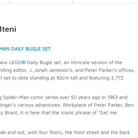
lteni
MAN DAILY BUGLE SET
 new LEGO
®
Daily Bugle set, an intricate version of the
ing editor, J. Jonah Jameson’s, and Peter Parker’s offices.
l set to date standing at 82cm tall and featuring 3,772
ng Spider-Man comic series over 50 years ago in 1963 and
inger’s various adventures. Workplace of Peter Parker, Ben
 Brant, it is here that the iconic phrase of “Get me
de and out, with four floors, the front street and the back