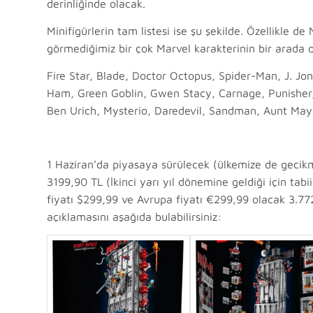
derinliğinde olacak.
Minifigürlerin tam listesi ise şu şekilde. Özellikle d
görmediğimiz bir çok Marvel karakterinin bir arada ol
Fire Star, Blade, Doctor Octopus, Spider-Man, J. J
Ham, Green Goblin, Gwen Stacy, Carnage, Punisher,
Ben Urich, Mysterio, Daredevil, Sandman, Aunt May, 
1 Haziran’da piyasaya sürülecek (ülkemize de gecikm
3199,90 TL (İkinci yarı yıl dönemine geldiği için tabi
fiyatı $299,99 ve Avrupa fiyatı €299,99 olacak 3.772 
açıklamasını aşağıda bulabilirsiniz: