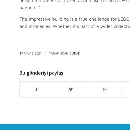
design a moment of frozen action like this in a LEG
happen! ”
The impressive building is a true challenge for LEGO
and intricacies. Whether it’s part of a wider collecti
17 MAYIS 2021
/
TARAFINDAN
BURAK
Bu gönderiyi paylaş