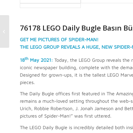
LEGO F.R.I.E.N.D.S
76178 LEGO Daily Bugle Basın Bü
Apartments (10292)
Seti Duyuruldu
GET ME PICTURES OF SPIDER-MAN!
THE LEGO GROUP REVEALS A HUGE, NEW SPIDER-
th
18
May 2021:
Today, the LEGO Group reveals the
iconic newspaper building, complete with the demand
Designed for grown-ups, it is the tallest LEGO Marve
pieces.
The Daily Bugle offices first featured in The Amazi
remains a much-loved setting throughout the web-sl
Urich, Robbie Robertson, J. Jonah Jameson and Betty
pictures of Spider-Man!” was first uttered.
The LEGO Daily Bugle is incredibly detailed both insi