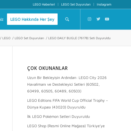
LEGO Haberleri
LEGO Set Duyuruları
Instagram
iz
LEGO Hakkında Her Şey
/
LEGO
/
LEGO Set Duyuruları
/
LEGO DAILY BUGLE (76178) Seti Duyuruldu
ÇOK OKUNANLAR
Uzun Bir Bekleyişin Ardından: LEGO City 2026
Havalimanı ve Destekleyici Setleri (60502,
60499, 60505, 60489, 60503)
LEGO Editions FIFA World Cup Official Trophy –
Dünya Kupası (43020) Duyuruldu
İlk LEGO Pokémon Setleri Duyuruldu
LEGO Shop (Resmi Online Mağaza) Türkiye’ye