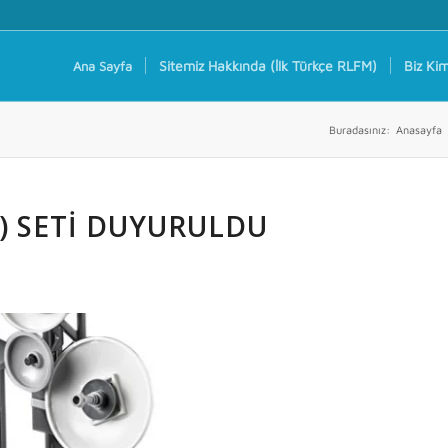
Sitemiz Hakkında (İlk Türkçe RLFM)
Biz Kim
Ana Sayfa
Buradasınız:
Anasayfa
8) SETI DUYURULDU