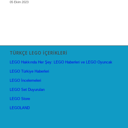
05 Ekim 2023
TÜRKÇE LEGO İÇERIKLERI
LEGO Hakkında Her Şey: LEGO Haberleri ve LEGO Oyuncak
LEGO Türkiye Haberleri
LEGO İncelemeleri
LEGO Set Duyuruları
LEGO Store
LEGOLAND