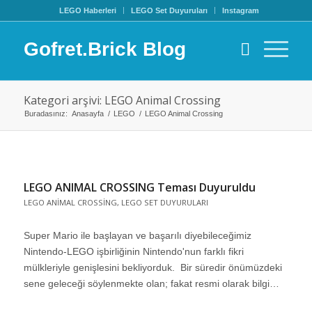
LEGO Haberleri
LEGO Set Duyuruları
Instagram
Gofret.Brick Blog
Kategori arşivi: LEGO Animal Crossing
Buradasınız:
Anasayfa
/
LEGO
/
LEGO Animal Crossing
LEGO ANIMAL CROSSING Teması Duyuruldu
LEGO ANIMAL CROSSING
,
LEGO SET DUYURULARI
Super Mario ile başlayan ve başarılı diyebileceğimiz
Nintendo-LEGO işbirliğinin Nintendo'nun farklı fikri
mülkleriyle genişlesini bekliyorduk. Bir süredir önümüzdeki
sene geleceği söylenmekte olan; fakat resmi olarak bilgi…