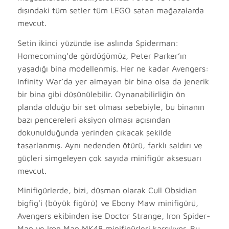
dışındaki tüm setler tüm LEGO satan mağazalarda
mevcut.
Setin ikinci yüzünde ise aslında Spiderman:
Homecoming’de gördüğümüz, Peter Parker’ın
yaşadığı bina modellenmiş. Her ne kadar Avengers:
Infinity War’da yer almayan bir bina olsa da jenerik
bir bina gibi düşünülebilir. Oynanabilirliğin ön
planda olduğu bir set olması sebebiyle, bu binanın
bazı pencereleri aksiyon olması açısından
dokunulduğunda yerinden çıkacak şekilde
tasarlanmış. Aynı nedenden ötürü, farklı saldırı ve
güçleri simgeleyen çok sayıda minifigür aksesuarı
mevcut.
Minifigürlerde, bizi, düşman olarak
Cull Obsidian
bigfig’i (büyük figürü) ve
Ebony Maw minifigürü,
Avengers ekibinden ise Doctor Strange, Iron Spider-
Man ve Iron Man MK48 minifigürleri karşılıyor. Bu