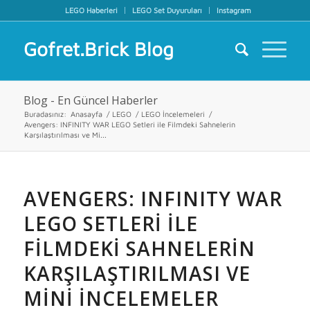
LEGO Haberleri
LEGO Set Duyuruları
Instagram
Gofret.Brick Blog
Blog - En Güncel Haberler
Buradasınız:
Anasayfa
/
LEGO
/
LEGO İncelemeleri
/
Avengers: INFINITY WAR LEGO Setleri ile Filmdeki Sahnelerin
Karşılaştırılması ve Mi...
AVENGERS: INFINITY WAR
LEGO SETLERI ILE
FILMDEKI SAHNELERIN
KARŞILAŞTIRILMASI VE
MINI İNCELEMELER