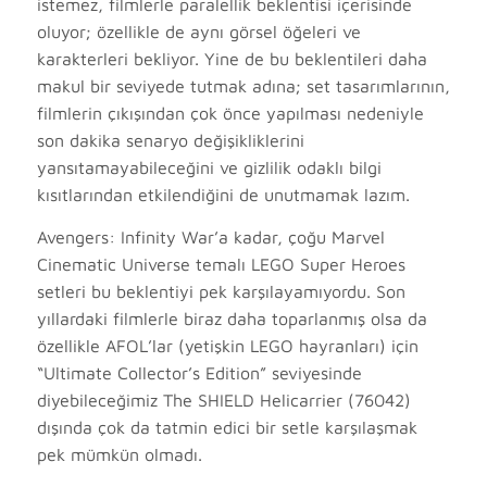
istemez, filmlerle paralellik beklentisi içerisinde
oluyor; özellikle de aynı görsel öğeleri ve
karakterleri bekliyor. Yine de bu beklentileri daha
makul bir seviyede tutmak adına; set tasarımlarının,
filmlerin çıkışından çok önce yapılması nedeniyle
son dakika senaryo değişikliklerini
yansıtamayabileceğini ve gizlilik odaklı bilgi
kısıtlarından etkilendiğini de unutmamak lazım.
Avengers: Infinity War’a kadar, çoğu Marvel
Cinematic Universe temalı LEGO Super Heroes
setleri bu beklentiyi pek karşılayamıyordu. Son
yıllardaki filmlerle biraz daha toparlanmış olsa da
özellikle AFOL’lar (yetişkin LEGO hayranları) için
“Ultimate Collector’s Edition” seviyesinde
diyebileceğimiz The SHIELD Helicarrier (76042)
dışında çok da tatmin edici bir setle karşılaşmak
pek mümkün olmadı.