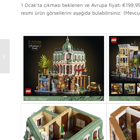
1 Ocak’ta çıkması beklenen ve Avrupa fiyatı €199,99
resmi ürün görsellerini aşağıda bulabilirsiniz: (Mevc
LEGO Star Wars AT-AT
UCS (75313) Duyuruldu