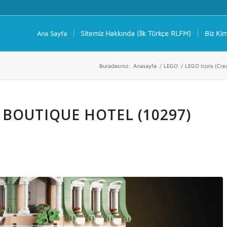
Sitemiz Hakkında (İlk Türkçe RLFM)
Biz Kim
Ana Sayfa
Buradasınız:
Anasayfa
/
LEGO
/
LEGO Icons (Crea
 BOUTIQUE HOTEL (10297)