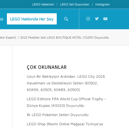
LEGO Haberleri
LEGO Set Duyuruları
Instagram
iz
LEGO Hakkında Her Şey
tor Expert)
/
2022 Modüler Seti LEGO BOUTIQUE HOTEL (10297) Duyuruldu
ÇOK OKUNANLAR
Uzun Bir Bekleyişin Ardından: LEGO City 2026
Havalimanı ve Destekleyici Setleri (60502,
60499, 60505, 60489, 60503)
LEGO Editions FIFA World Cup Official Trophy –
Dünya Kupası (43020) Duyuruldu
İlk LEGO Pokémon Setleri Duyuruldu
LEGO Shop (Resmi Online Mağaza) Türkiye’ye