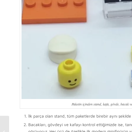
Paketin içinden stand, kafa, gövde, bacak ve 
İlk parça olan stand, tüm paketlerde birebir aynı şekilde 
Bacakları, gövdeyi ve kafayı kontrol ettiğimizde ise, tan
LEGO Store HILLTOWN,
görüyoruz. Her üçü de özellikle ilk modern minifigürün y
İstanbul Açıldı – 360°