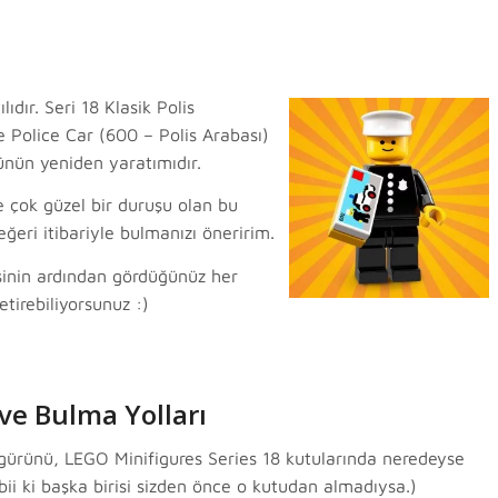
ıdır. Seri 18 Klasik Polis
 Police Car (600 – Polis Arabası)
ünün yeniden yaratımıdır.
de çok güzel bir duruşu olan bu
eri itibariyle bulmanızı öneririm.
ssinin ardından gördüğünüz her
tirebiliyorsunuz :)
ve Bulma Yolları
gürünü, LEGO Minifigures Series 18 kutularında neredeyse
Tabii ki başka birisi sizden önce o kutudan almadıysa.)