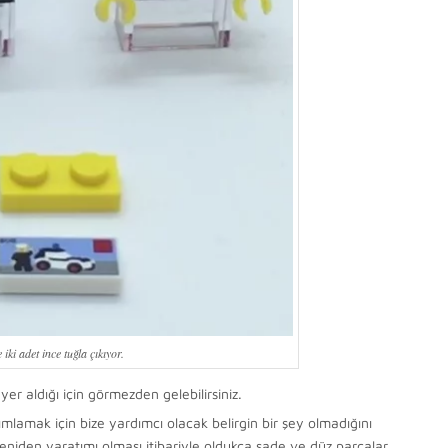
iki adet ince tuğla çıkıyor.
yer aldığı için görmezden gelebilirsiniz.
ımlamak için bize yardımcı olacak belirgin bir şey olmadığını
eniden yaratımı olması itibariyle oldukça sade ve düz parçalar.