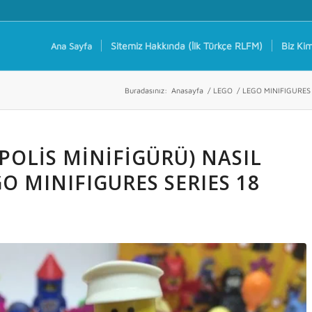
Sitemiz Hakkında (İlk Türkçe RLFM)
Biz Kim
Ana Sayfa
Buradasınız:
Anasayfa
/
LEGO
/
LEGO MINIFIGURES
(POLIS MINIFIGÜRÜ) NASIL
O MINIFIGURES SERIES 18