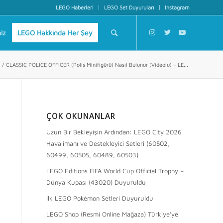
LEGO Haberleri
LEGO Set Duyuruları
Instagram
iz
LEGO Hakkında Her Şey
/
CLASSIC POLICE OFFICER (Polis Minifigürü) Nasıl Bulunur (Videolu) – LE...
ÇOK OKUNANLAR
Uzun Bir Bekleyişin Ardından: LEGO City 2026
Havalimanı ve Destekleyici Setleri (60502,
60499, 60505, 60489, 60503)
LEGO Editions FIFA World Cup Official Trophy –
Dünya Kupası (43020) Duyuruldu
İlk LEGO Pokémon Setleri Duyuruldu
LEGO Shop (Resmi Online Mağaza) Türkiye’ye