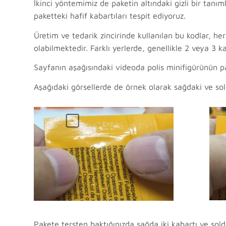
İkinci yöntemimiz de paketin altındaki gizli bir tanı
paketteki hafif kabartıları tespit ediyoruz.
Üretim ve tedarik zincirinde kullanılan bu kodlar, her
olabilmektedir. Farklı yerlerde, genellikle 2 veya 3 ka
Sayfanın aşağısındaki videoda polis minifigürünün pak
Aşağıdaki görsellerde de örnek olarak sağdaki ve sold
Pakete tersten baktığınızda sağda iki kabartı ve solda