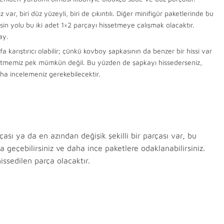
var, biri düz yüzeyli, biri de çıkıntılı. Diğer minifigür paketlerinde bu
in yolu bu iki adet 1×2 parçayı hissetmeye çalışmak olacaktır.
ay.
karıştırıcı olabilir; çünkü kovboy şapkasının da benzer bir hissi var
t etmemiz pek mümkün değil. Bu yüzden de şapkayı hissederseniz,
ha incelemeniz gerekebilecektir.
ası ya da en azından değişik şekilli bir parçası var, bu
zla geçebilirsiniz ve daha ince paketlere odaklanabilirsiniz.
issedilen parça olacaktır.