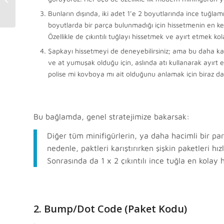
Fotoğraflar ile İz...
Bunların dışında, iki adet 1’e 2 boyutlarında ince tuğlamız 
boyutlarda bir parça bulunmadığı için hissetmenin en kes
Özellikle de çıkıntılı tuğlayı hissetmek ve ayırt etmek kol
Şapkayı hissetmeyi de deneyebilirsiniz; ama bu daha kafa 
ve at yumuşak olduğu için, aslında atı kullanarak ayır
polise mi kovboya mı ait olduğunu anlamak için biraz da
Bu bağlamda, genel stratejimize bakarsak:
Diğer tüm minifigürlerin, ya daha hacimli bir parç
nedenle, paktleri karıştırırken şişkin paketleri hı
Sonrasında da 1 x 2 çıkıntılı ince tuğla en kolay h
2. Bump/Dot Code (Paket Kodu)