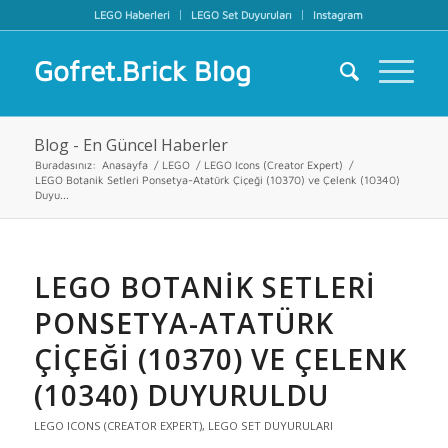
LEGO Haberleri
LEGO Set Duyuruları
Instagram
Gofret.Brick Blog
Blog - En Güncel Haberler
Buradasınız:
Anasayfa
/
LEGO
/
LEGO Icons (Creator Expert)
/
LEGO Botanik Setleri Ponsetya-Atatürk Çiçeği (10370) ve Çelenk (10340)
Duyu...
LEGO BOTANIK SETLERI
PONSETYA-ATATÜRK
ÇIÇEĞI (10370) VE ÇELENK
(10340) DUYURULDU
LEGO ICONS (CREATOR EXPERT)
,
LEGO SET DUYURULARI