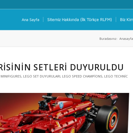
Sitemiz Hakkında (İlk Türkçe RLFM)
Biz Kim
Ana Sayfa
Buradasınız:
Anasayfa
RISININ SETLERI DUYURULDU
 MINIFIGURES
,
LEGO SET DUYURULARI
,
LEGO SPEED CHAMPIONS
,
LEGO TECHNIC