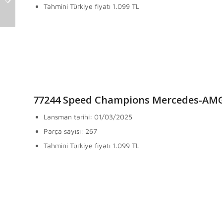
(10342-10343-10344-
Seti Tudor
Tahmini Türkiye fiyatı 1.099 TL
10345)
Corner
(10350)
Duyuruldu
77244 Speed Champions Mercedes-AMG
Lansman tarihi: 01/03/2025
Parça sayısı: 267
Tahmini Türkiye fiyatı 1.099 TL