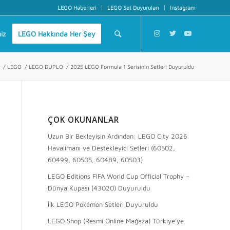
LEGO Haberleri
LEGO Set Duyuruları
Instagram
iz
LEGO Hakkında Her Şey
/
LEGO
/
LEGO DUPLO
/
2025 LEGO Formula 1 Serisinin Setleri Duyuruldu
ÇOK OKUNANLAR
Uzun Bir Bekleyişin Ardından: LEGO City 2026
Havalimanı ve Destekleyici Setleri (60502,
60499, 60505, 60489, 60503)
LEGO Editions FIFA World Cup Official Trophy –
Dünya Kupası (43020) Duyuruldu
İlk LEGO Pokémon Setleri Duyuruldu
LEGO Shop (Resmi Online Mağaza) Türkiye’ye